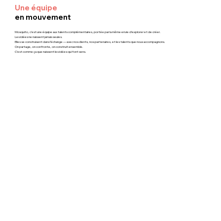
Une équipe
en mouvement
Mosquito, c’est une équipe aux talents complémentaires, portée par la même envie d’explorer et de créer.
Les idées ne naissent jamais seules.
Elles se construisent dans l’échange — avec nos clients, nos partenaires, et les talents que nous accompagnons.
On partage, on confronte, on construit ensemble.
C’est comme ça que naissent les idées qui font sens.