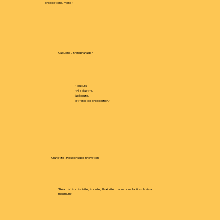
propositions. Merci !
”
Capucine , Brand Manager
"Toujours
très réactifs,
à l’écoute,
et force de proposition.”
Charlotte , Responsable Innovation
"Réactivité, créativité, écoute, flexibilité… vous nous facilitez la vie au
maximum.”