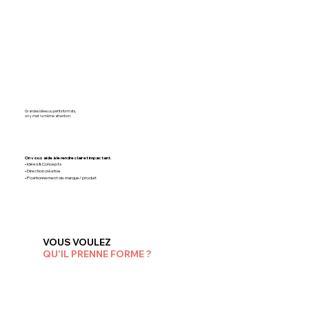
Grandes idées ou petits formats,
on y met la même attention.
On vous aide à le rendre clair et impactant.
• Idées & Concepts
• Direction créative
• Positionnement de marque/ produit
VOUS VOULEZ
QU'IL PRENNE FORME ?