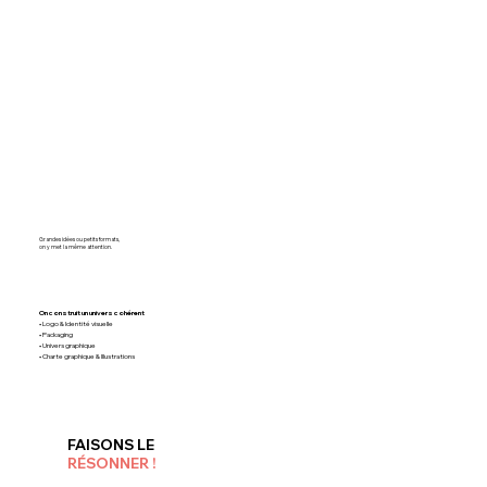
Grandes idées ou petits formats,
on y met la même attention.
On construit un univers cohérent
• Logo & Identité visuelle
• Packaging
• Univers graphique
• Charte graphique & Illustrations
FAISONS LE
RÉSONNER !