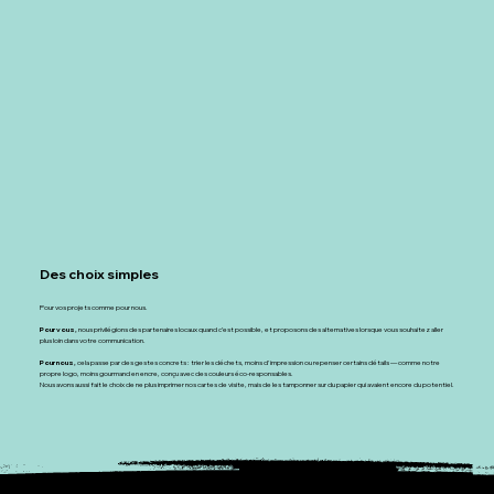
Des choix simples
Pour vos projets comme pour nous.
Pour vous,
nous privilégions des partenaires locaux quand c’est possible, et proposons des alternatives lorsque vous souhaitez aller
plus loin dans votre communication.
Pour nous,
cela passe par des gestes concrets : trier les déchets, moins d'impression ou repenser certains détails — comme notre
propre logo, moins gourmand en encre, conçu avec des couleurs éco-responsables.
Nous avons aussi fait le choix de ne plus imprimer nos cartes de visite, mais de les tamponner sur du papier qui avaient encore du potentiel.