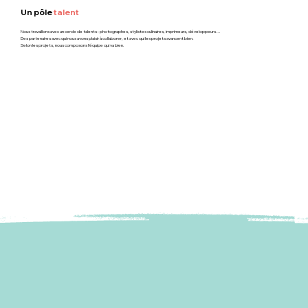
Un pôle
talent
Nous travaillons avec un cercle de talents : photographes, stylistes culinaires, imprimeurs, développeurs…
Des partenaires avec qui nous avons plaisir à collaborer, et avec qui les projets avancent bien.
Selon les projets, nous composons l’équipe qui va bien.