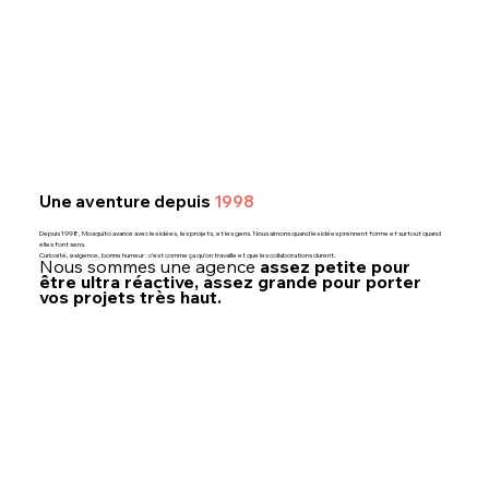
Une aventure depuis
1998
Depuis 1998, Mosquito avance avec les idées, les projets, et les gens. Nous aimons quand les idées prennent forme et surtout quand
elles font sens.
Curiosité, exigence, bonne humeur : c’est comme ça qu’on travaille et que les collaborations durent.
Nous sommes une agence
assez petite pour
être ultra réactive, assez grande pour porter
vos projets très haut.