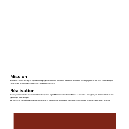
Mission
Créer des contenus digitaux pour accompagner la prise de parole de la marque autour de son engagement aux côtés de la Banque
Alimentaire, et relayer l’opération sur les réseaux sociaux.
Réalisation
Conception et réalisation d’une vidéo ainsi que de vignettes social media destinées à LinkedIn et Instagram, déclinées dans l’univers
graphique de la marque.
Un dispositif pensé pour valoriser l’engagement de Chocapic et assurer une communication claire et impactante sur les réseaux.