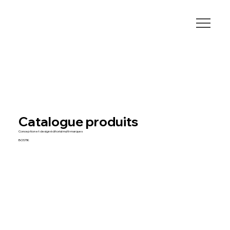
Catalogue produits
Conception et design éditorial multi-marques
BOSTIK