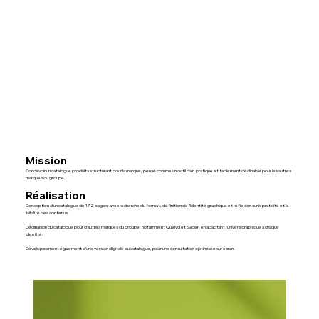
Mission
Concevoir un catalogue produits structurant pour la marque, pensé comme un outil clair, pratique et facilement déclinable pour les autres
marques du groupe.
Réalisation
Conception d’un catalogue de 172 pages, avec recherche du format, définition de l’identité graphique et réflexion sur la praticité et la
lisibilité des contenus.
Déclinaison du catalogue pour d’autres marques du groupe, notamment Quelyd et Sader, en adaptant l’univers graphique à chaque
identité.
Développement également d’une version digitale du catalogue, pour une consultation optimisée sur écran.