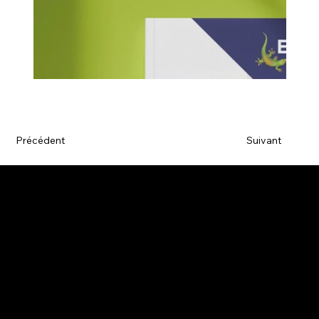
Précédent
Suivant
Agence de communication
L'agence
Nos réalisations
Contact
Mentions Légales