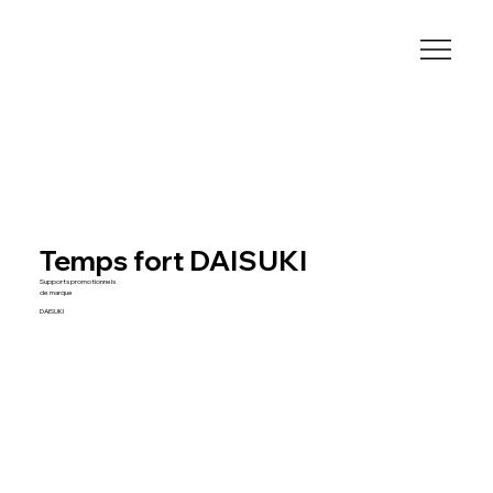
Temps fort DAISUKI
Supports promotionnels
de marque
DAISUKI