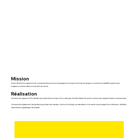
Mission
Créer différents supports de communication pour accompagner les temps forts de la marque et soutenir sa visibilité auprès des
équipes commerciales et en point de vente.
Réalisation
Création de supports PLV dédiés aux opérations temps forts, ainsi que d’outils d’aide à la vente comme des argumentaires commerciaux.
Conception également de plusieurs goodies de marque, dont un totebag, un calendrier et un sachet pour baguettes chinoises, déclinés
dans l’univers graphique de Daisuki.