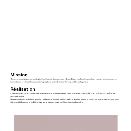
Mission
Concevoir un catalogue nuancier inspirationnel autour des couleurs et des ambiances de la maison, mettant en avant les tendances, les
harmonies de teintes et les associations par pièce, avant de présenter les produits de la gamme.
Réalisation
Proposition du format du catalogue, conception de la mise en page et de la charte graphique, création et exécution complète du
nuancier intérieur.
Nous avons également réalisé un leaflet de lancement pour la peinture Valénite ainsi que des cartes collector, pour lesquelles nous avons
réinterprété la panthère emblématique de la marque à travers différents styles illustratifs.