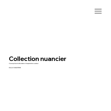
Collection nuancier
Conception éditoriale et inspiration couleur
DULUX VALENTINE