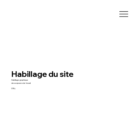
Habillage du site
Habillage graphique
des espaces de travail
STILL